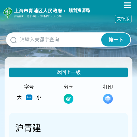
无
障
规划资源局
碍
关怀版
操
作
说
搜一下
明
跳
转
到
网
返回上一级
站
导
航
字号
分享
打印
区
大
中
小
跳
转
到
主
要
沪青建
内