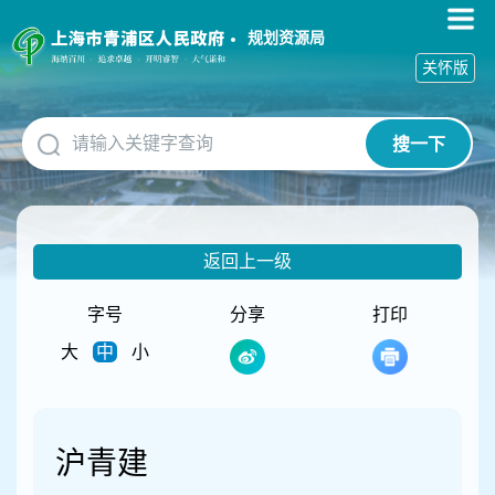
无
障
规划资源局
碍
关怀版
操
作
说
搜一下
明
跳
转
到
网
返回上一级
站
导
航
字号
分享
打印
区
大
中
小
跳
转
到
主
要
沪青建
内