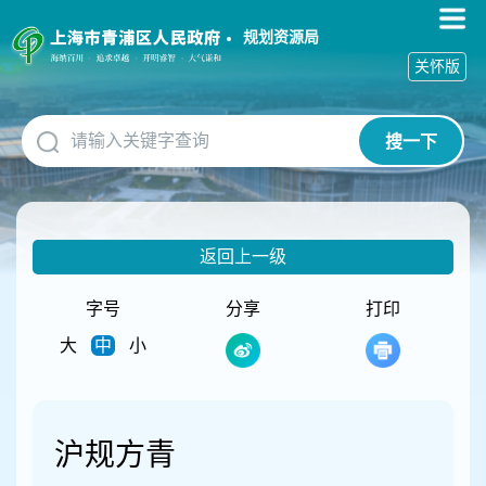
无
障
规划资源局
碍
关怀版
操
作
说
搜一下
明
跳
转
到
网
返回上一级
站
导
航
字号
分享
打印
区
大
中
小
跳
转
到
主
要
沪规方青
内