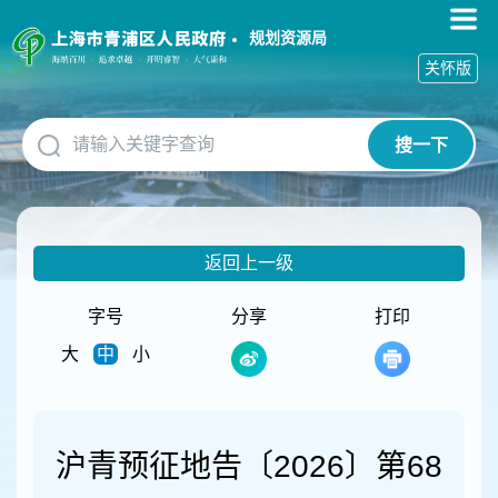
无
障
规划资源局
碍
关怀版
操
作
说
搜一下
明
跳
转
到
网
返回上一级
站
导
航
字号
分享
打印
区
大
中
小
跳
转
到
主
要
沪青预征地告〔2026〕第68
内