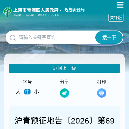
无
障
规划资源局
碍
关怀版
操
作
说
搜一下
明
跳
转
到
网
返回上一级
站
导
航
字号
分享
打印
区
大
中
小
跳
转
到
主
要
沪青预征地告〔2026〕第69
内