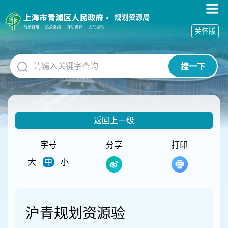
无
障
规划资源局
碍
关怀版
操
作
说
搜一下
明
跳
转
到
网
返回上一级
站
导
航
字号
分享
打印
区
大
中
小
跳
转
到
主
要
沪青规划资源验
内