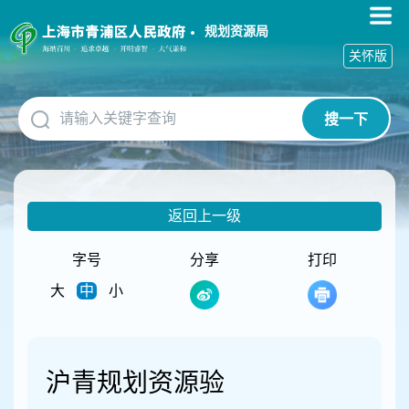
无
障
规划资源局
碍
关怀版
操
作
说
搜一下
明
跳
转
到
网
返回上一级
站
导
航
字号
分享
打印
区
大
中
小
跳
转
到
主
要
沪青规划资源验
内