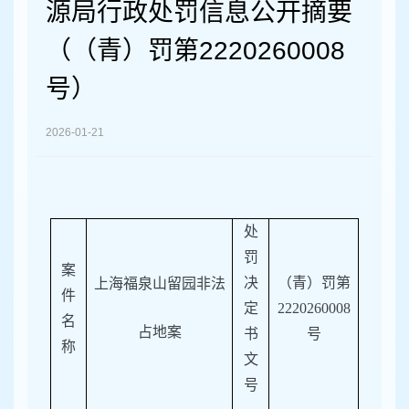
容
源局行政处罚信息公开摘要
区
域
（（青）罚第2220260008
号）
2026-01-21
处
罚
案
决
（
青）
罚第
上海福泉山留园非法
件
定
222026000
8
名
占地案
书
号
称
文
号