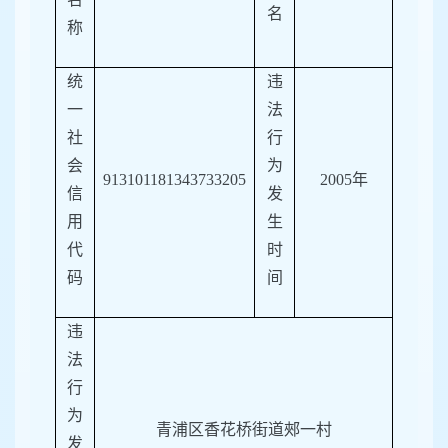
名
称
统
违
一
法
社
行
会
为
913101181343733205
2005年
信
发
用
生
代
时
码
间
违
法
行
为
青浦区
香花桥街道郟一村
发