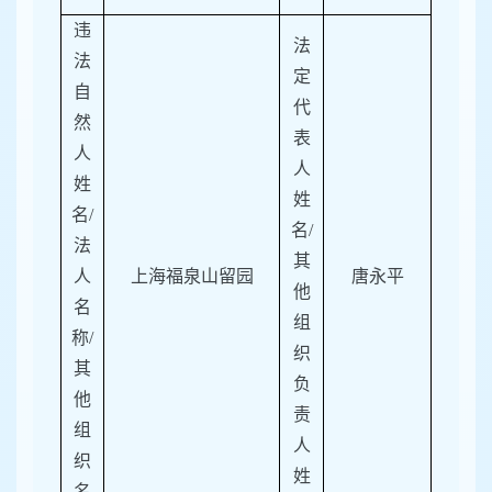
违
法
法
定
自
代
然
表
人
人
姓
姓
名
/
名
/
法
其
人
上海福泉山留园
唐永平
他
名
组
称/
织
其
负
他
责
组
人
织
姓
名