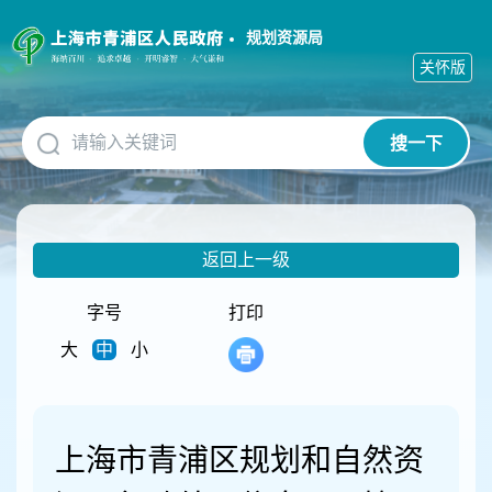
无
障
规划资源局
碍
关怀版
操
作
说
搜一下
明
跳
转
到
网
返回上一级
站
导
航
字号
打印
区
大
中
小
跳
转
到
主
要
上海市青浦区规划和自然资
内