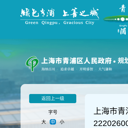
无
障
碍
操
作
说
明
跳
转
到
规
网
站
导
航
区
跳
返回上一级
转
到
上海市青
主
字号
要
222026
大
中
小
内