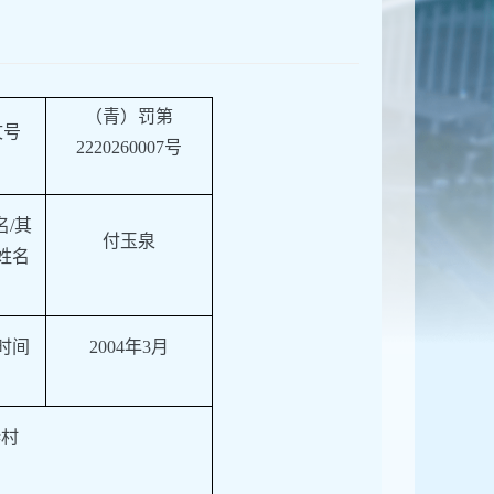
（
青）
罚第
文号
222026000
7
号
名
/其
付玉泉
姓名
时间
2004年3月
巷村