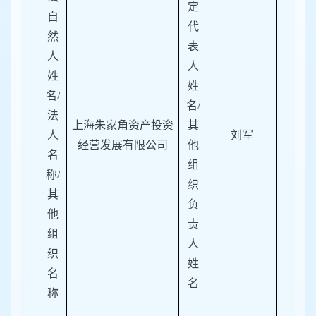
定
自
代
然
表
人
人
姓
姓
名
/
名
/
法
上海朱家角资产投资
其
人
刘军
经营发展有限公司
他
名
组
称/
织
其
负
他
责
组
人
织
姓
名
名
称