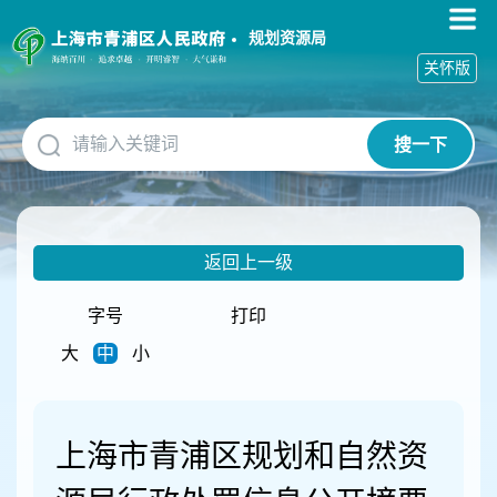
无
障
规划资源局
碍
关怀版
操
作
说
搜一下
明
跳
转
到
网
返回上一级
站
导
航
字号
打印
区
大
中
小
跳
转
到
主
上海市青浦区规划和自然资
要
内