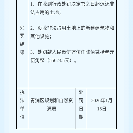
1、
在收到行政处罚决定书
之日起
退还非
法占用的土地；
处
2、
没收非法占用土地上的新建建筑物和
罚
其他设施；
结
3、处罚款人民币伍万伍仟陆佰贰拾叁元
果
伍角整
（
55623.5元）。
执
处
法
青浦区规划和自然资
罚
2026年1月
单
源局
日
15日
位
期