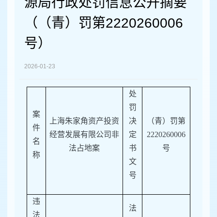
源局行政处罚信息公开摘要
容
区
（（青）罚第2220260006
域
号）
2026-01-23
处
罚
案
上海朱家角资产投资
决
（
青）
罚第
件
经营发展有限公司
非
定
222026000
6
名
法占地案
书
号
称
文
号
违
法
法