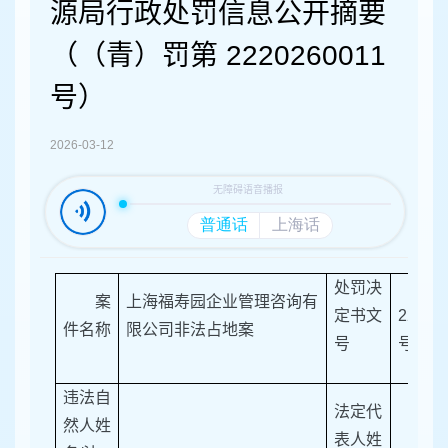
容
源局行政处罚信息公开摘要
区
域
（（青）罚第 2220260011
号）
2026-03-12
处罚决
（青）
案
上海福寿园企业管理咨询有
定书文
22202
件名称
限公司非法占地案
号
号
违法自
法定代
然人姓
表人姓