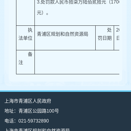
3.处罚款人民币拾柒万陆佰贰拾元（170620.0
元）。
执
处
2026
青浦区规划和自然资源局
法单位
罚日期
日
备
注
上海市青浦区人民政府
地址：青浦区公园路100号
电话：021-59732890
上海市青浦区规划和自然资源局