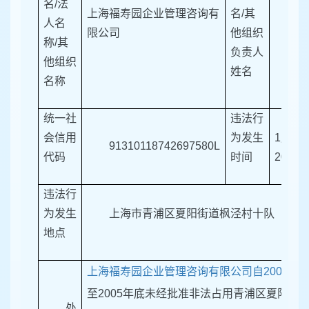
名/法
上海福寿园企业管理咨询有
名/其
人名
邬
限公司
他组织
称/其
负责人
他组织
姓名
名称
统一社
违法行
2
会信用
为发生
1月份
91310118742697580L
代码
时间
2005
违法行
为发生
上海市青浦区夏阳街道枫泾村十队
地点
上海福寿园企业管理咨询有限公司自2005年
1
至2005年底未经批准非法占用青浦区夏阳街
处