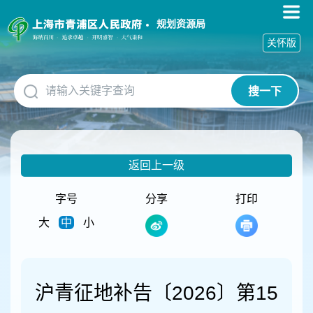
无
障
规划资源局
碍
关怀版
操
作
说
搜一下
明
跳
转
到
网
返回上一级
站
导
航
字号
分享
打印
区
大
中
小
跳
转
到
主
要
沪青征地补告〔2026〕第15
内