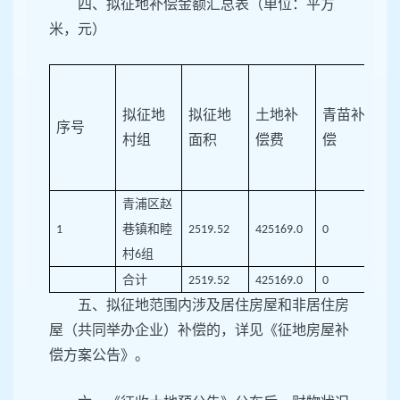
四、拟征地补偿金额汇总表（单位：平方
米，元）
拟征地
拟征地
土地补
青苗补
序号
村组
面积
偿费
偿
青浦区赵
巷镇和睦
1
2519.52
425169.0
0
0
村
组
6
合计
2519.52
425169.0
0
0
五、拟征地范围内涉及居住房屋和非居住房
屋（共同举办企业）补偿的，详见《征地房屋补
偿方案公告》。