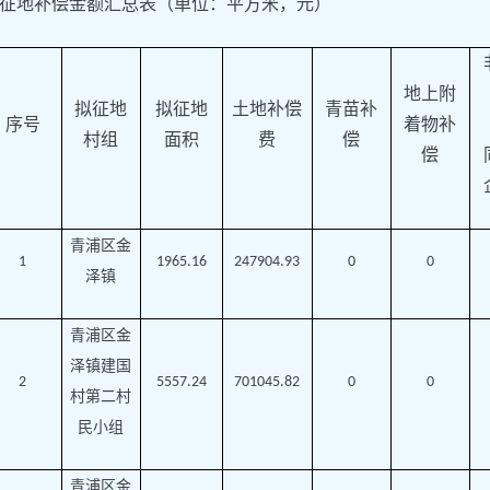
征地补偿金额汇总表（单位：平方米，元）
地上附
拟征地
拟征地
土地补偿
青苗补
序号
着物补
村组
面积
费
偿
偿
青浦区金
1
1965.16
247904.93
0
0
泽镇
青浦区金
泽镇建国
2
5557.24
701045.82
0
0
村第二村
民小组
青浦区金