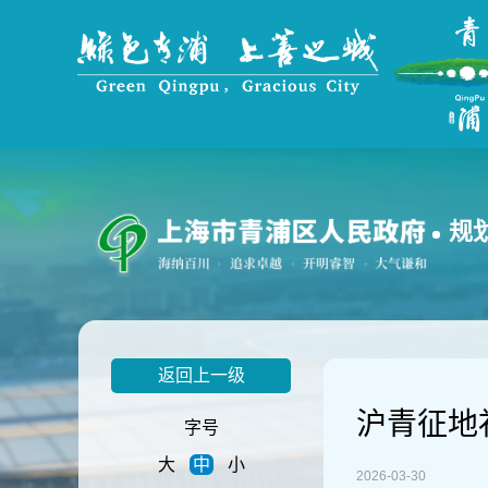
无
障
碍
操
作
说
明
跳
转
到
规
网
站
导
航
区
跳
返回上一级
转
到
沪青征地补
主
字号
要
大
中
小
内
2026-03-30