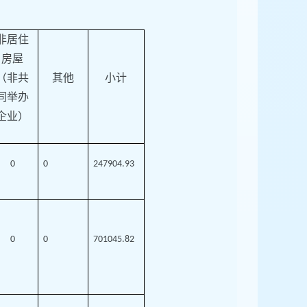
非居住
房屋
（非共
其他
小计
同举办
企业）
0
0
247904.93
0
0
701045.82