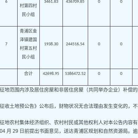
6
3461.83
436709.85
0
0
村第四村
民小组
青浦区金
泽镇建国
7
1938.30
244516.54
0
0
村第五村
民小组
合计
42698.95
5386472.52
0
0
征地范围内涉及居住房屋和非居住房屋（共同举办企业）补偿的
征收土地预公告》公布后，财物状况无合法理由发生变化的，不
征地农村集体经济组织、农村村民或其他权利人对本公告内容有
6 年 04 月 29 日前提出书面意见，送达青浦区规划和自然资源