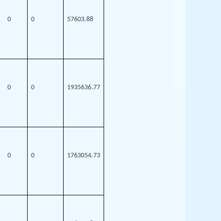
0
0
57603.88
0
0
1935636.77
0
0
1763054.73