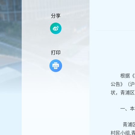
容
区
域
分享
打印
根据《
公告》（沪
状，青浦区
一、本
青浦区
村民小组,