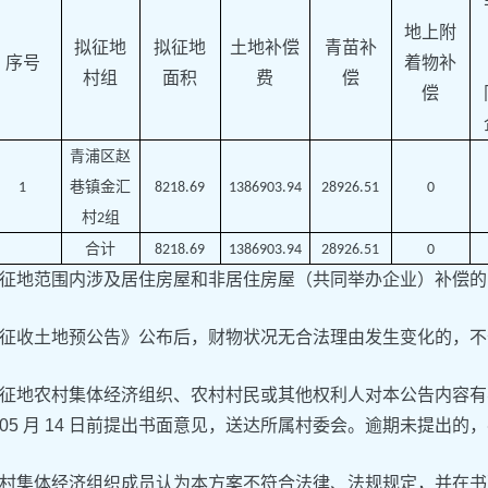
地上附
拟征地
拟征地
土地补偿
青苗补
序号
着物补
村组
面积
费
偿
偿
青浦区赵
巷镇金汇
1
8218.69
1386903.94
28926.51
0
村
组
2
合计
8218.69
1386903.94
28926.51
0
征地范围内涉及居住房屋和非居住房屋（共同举办企业）补偿的
征收土地预公告》公布后，财物状况无合法理由发生变化的，不
征地农村集体经济组织、农村村民或其他权利人对本公告内容有
 年 05 月 14 日前提出书面意见，送达所属村委会。逾期未提出
村集体经济组织成员认为本方案不符合法律、法规规定，并在书