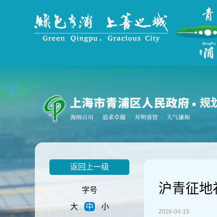
无
障
碍
操
作
说
明
跳
转
到
规
网
站
导
航
区
跳
返回上一级
转
到
沪青征地补
主
字号
要
大
中
小
内
2026-04-15