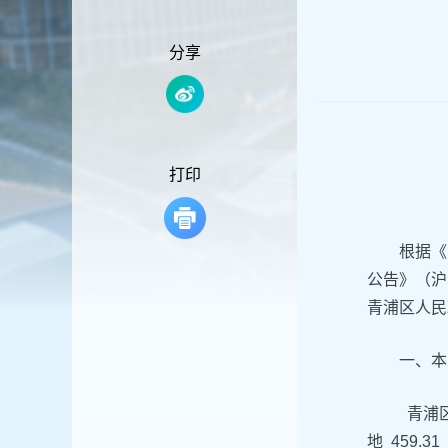
容
区
域
分享
打印
根据《
公告》（沪
青浦区人民
一、本
青浦区
地 459.