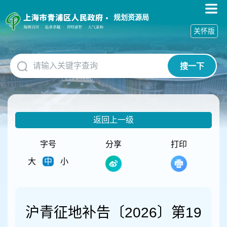
无
障
规划资源局
碍
关怀版
操
作
说
搜一下
明
跳
转
到
网
返回上一级
站
导
航
字号
分享
打印
区
大
中
小
跳
转
到
主
要
沪青征地补告〔2026〕第19
内