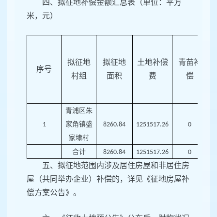
四、拟征地补偿金额汇总表（单位：平方
米，元）
拟征地
拟征地
土地补偿
青苗补
序号
村组
面积
费
偿
青浦区朱
家角镇盛
1
8260.84
1251517.26
0
家埭村
合计
8260.84
1251517.26
0
五、拟征地范围内涉及居住房屋和非居住房
屋（共同举办企业）补偿的，详见《征地房屋补
偿方案公告》。