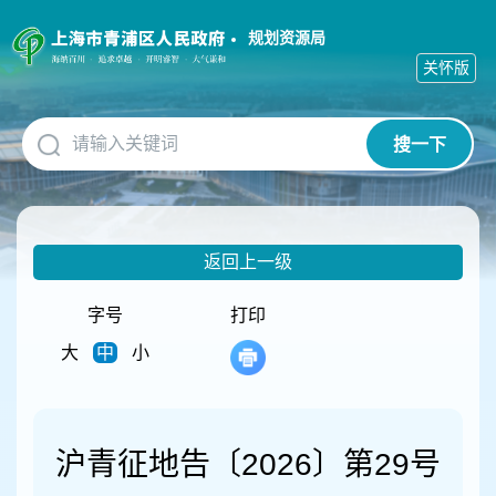
无
障
规划资源局
碍
关怀版
操
作
说
搜一下
明
跳
转
到
网
返回上一级
站
导
航
字号
打印
区
大
中
小
跳
转
到
主
要
沪青征地告〔2026〕第29号
内