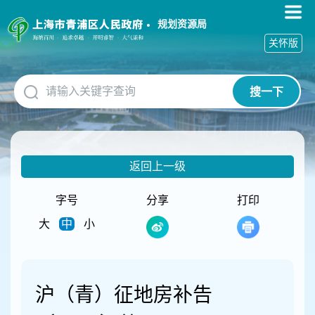
无
障
规划资源局
碍
关怀版
操
作
说
搜一下
明
跳
转
到
网
返回上一级
站
导
航
字号
分享
打印
区
大
中
小
跳
转
到
主
要
沪（青）征地房补告
内