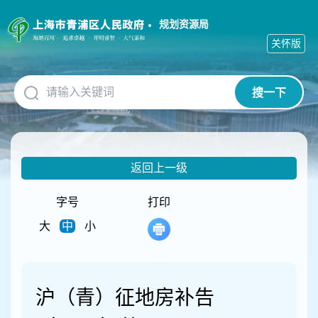
无
障
规划资源局
碍
关怀版
操
作
说
搜一下
明
跳
转
到
网
返回上一级
站
导
航
字号
打印
区
大
中
小
跳
转
到
主
要
沪（青）征地房补告
内