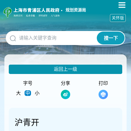
无
障
规划资源局
碍
关怀版
操
作
说
搜一下
明
跳
转
到
网
返回上一级
站
导
航
字号
分享
打印
区
大
中
小
跳
转
到
主
要
沪青开
内