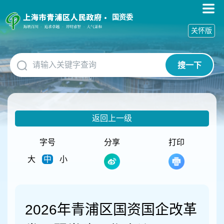
无
障
国资委
碍
关怀版
操
作
说
搜一下
明
跳
转
到
网
返回上一级
站
导
航
字号
分享
打印
区
大
中
小
跳
转
到
主
要
2026年青浦区国资国企改革
内