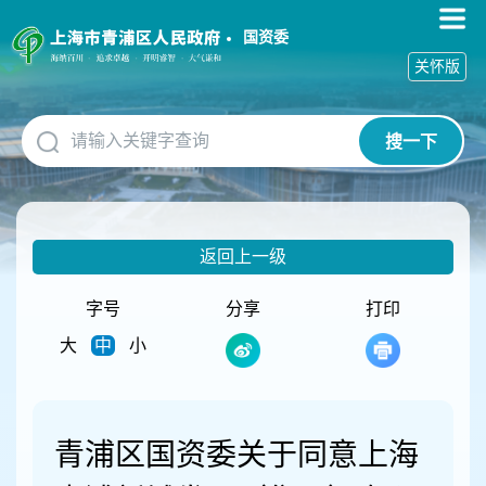
无
障
国资委
碍
关怀版
操
作
说
搜一下
明
跳
转
到
网
返回上一级
站
导
航
字号
分享
打印
区
大
中
小
跳
转
到
主
要
青浦区国资委关于同意上海
内