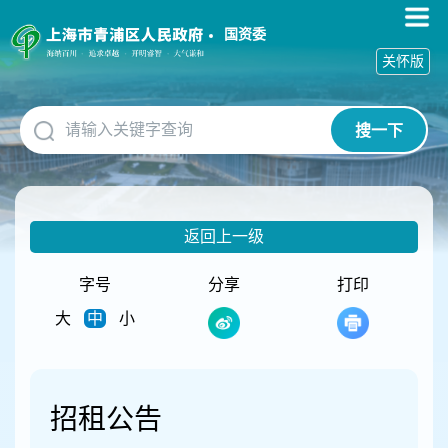
无
障
国资委
碍
关怀版
操
作
说
搜一下
明
跳
转
到
网
返回上一级
站
导
航
字号
分享
打印
区
大
中
小
跳
转
到
主
要
招租公告
内