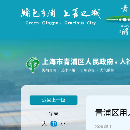
无
障
碍
操
作
说
明
跳
转
到
人
网
站
导
航
区
跳
返回上一级
转
到
青浦区用
主
字号
要
大
中
小
内
2026-05-11