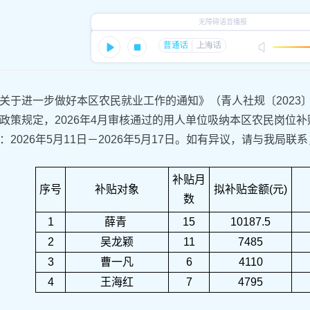
关于进一步做好本区农民就业工作的通知》（青人社规〔2023
政策规定，2026年4月审核通过的用人单位吸纳本区农民岗位
2026年5月11日－2026年5月17日。如有异议，请与我局联系，
补贴月
序号
补贴对象
拟补贴金额(元)
数
1
薛青
15
10187.5
2
吴龙颖
11
7485
3
曹一凡
6
4110
4
王海红
7
4795