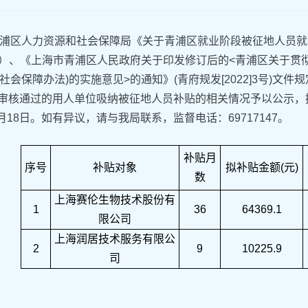
浦区人力资源和社会保障局《关于青浦区就业阶段被征地人员就
]19号）、《上海市青浦区人民政府关于印发修订后的<青浦区关于
社会保障办法)的实施意见>的通知》(青府规发[2022]3号)文
1月审核通过的用人单位吸纳被征地人员补贴的相关情况予以公示，
5月18日。如有异议，请与我局联系，监督电话：69717147。
补贴月
序号
补贴对象
拟补贴金额(元)
数
上海赛伦生物技术股份有
1
36
64369.1
限公司
上海润居技术服务有限公
2
9
10225.9
司