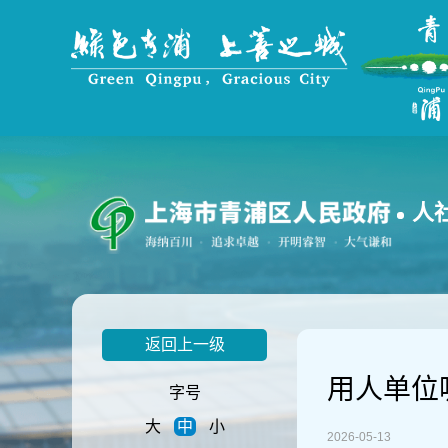
无
障
碍
操
作
说
明
跳
转
到
人
网
站
导
航
区
跳
返回上一级
转
到
用人单位
主
字号
要
大
中
小
内
2026-05-13