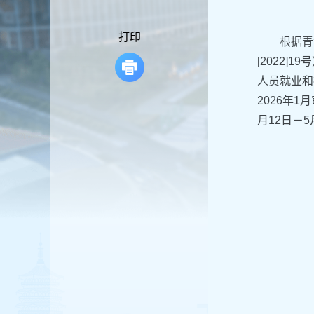
容
区
域
打印
根据青
[2022
人员就业和
2026年
月12日－