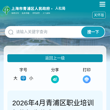
无
障
人社局
碍
关怀版
操
作
说
搜一下
明
跳
转
到
网
返回上一级
站
导
航
字号
分享
打印
区
大
中
小
跳
转
到
主
要
2026年4月青浦区职业培训
内