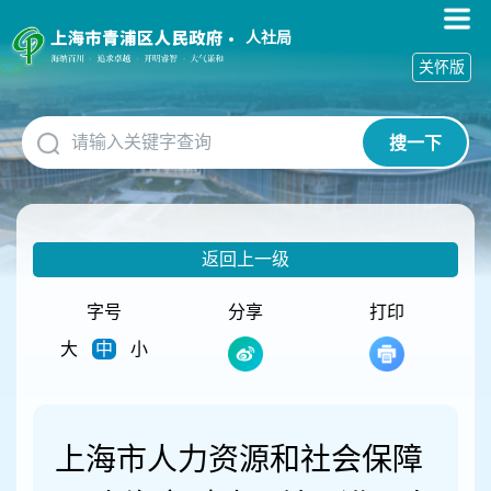
无
障
人社局
碍
关怀版
操
作
说
搜一下
明
跳
转
到
网
返回上一级
站
导
航
字号
分享
打印
区
大
中
小
跳
转
到
主
要
上海市人力资源和社会保障
内