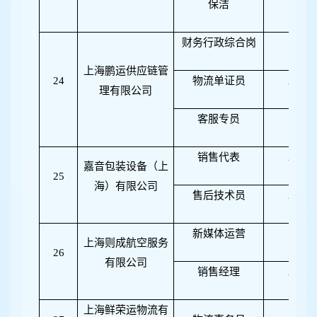
保洁
1
财务行政综合岗
1
上海鹏运供应链管
24
物流单证员
2
理有限公司
客服专员
1
销售代表
2
嘉音包装设备（上
25
海）有限公司
售后技术员
2
新媒体运营
1
上海则成航空服务
26
有限公司
销售经理
2
上海鲜荣运物流有