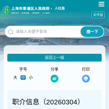
无
障
人社局
碍
关怀版
操
作
说
搜一下
明
跳
转
到
网
返回上一级
站
导
航
字号
分享
打印
区
大
中
小
跳
转
到
主
要
职介信息（20260304）
内