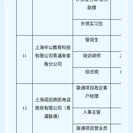
2
助理
外贸实习生
3
管培生
5
上海中公教育科技
11
有限公司青浦朱家
培训讲师
20
角分公司
综合岗
10
联通项目政企客
3
户经理
上海润迅商凯电话
12
商务有限公司（青
人事主管
1
浦联通）
联通项目营业员
3