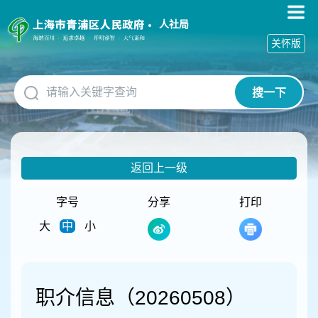
无
障
人社局
碍
关怀版
操
作
说
搜一下
明
跳
转
到
网
返回上一级
站
导
航
字号
分享
打印
区
大
中
小
跳
转
到
主
要
职介信息（20260508）
内