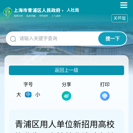
无
障
人社局
碍
关怀版
操
作
说
搜一下
明
跳
转
到
网
返回上一级
站
导
航
字号
分享
打印
区
大
中
小
跳
转
到
主
要
青浦区用人单位新招用高校
内