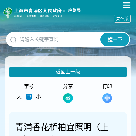
无
障
应急局
碍
关怀版
操
作
说
搜一下
明
跳
转
到
网
返回上一级
站
导
航
字号
分享
打印
区
大
中
小
跳
转
到
主
要
青浦香花桥柏宜照明（上
内