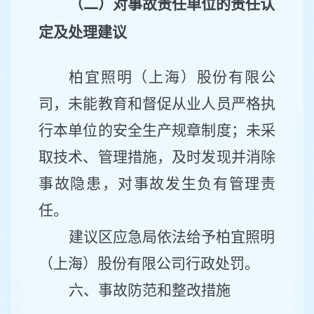
（
二
）对事故责任
单位
的
责任
认
定及处理建议
柏宜照明（上海）股份
有限公
司
，
未能教育和督促从业人员严格执
行本单位的安全生产规章制度
；未采
取技术、管理措施，及时发现并消除
事故隐患，对事故发生负有管理责
任。
建议区应急局
依法给予
柏宜照明
（上海）股份
有限公司
行政处罚
。
六、事故防范和整改措施