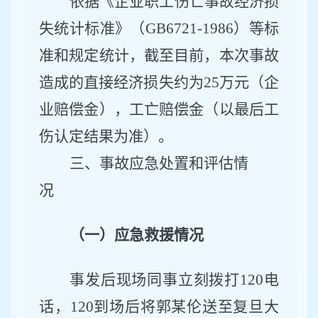
依据《企业职工伤亡事故经济损
失统计标准》（
GB6721-1986）等标
准和规定统计，截至目前，
本次
事故
造成
的
直接经济损失
约为
25万元（企
业赔偿金），工亡赔偿金（以最后工
伤认定结果为准）
。
三、事故应急处置和评估情
况
（一）应急救援情况
事发后现场同事立刻拨打
120电
话，120到场后将郭某伦送至
复旦大