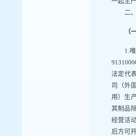
一起生
二
（
1
9131000
法定代
司（外
用）生
其制品
经营活
后方可