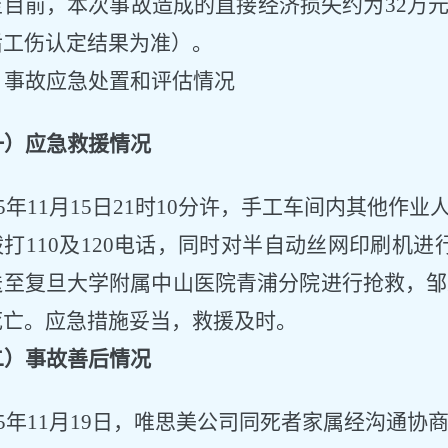
至目前，
本次
事故造成
的
直接经济损失
约为
32万
后工伤认定结果为准）
。
、事故应急处置和评估情况
一）应急救援情况
25年11月15日21时10分许，手工车间内其他
打110及120电话，同时对半自动丝网印刷机进
送至复旦大学附属中山医院青浦分院进行抢救，邹
死亡。应急措施妥当，救援及时。
二）事故善后情况
25年11月19日，
唯思美公司
同死者家属经沟通协