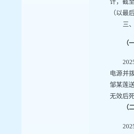
计，截
（以最
三
（
20
电源并拨
邹某莲
无效后
（
20