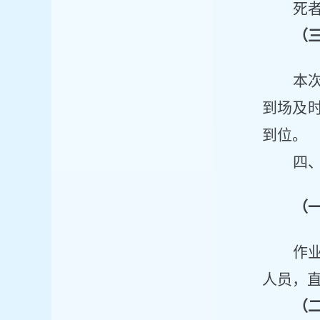
死
（
本
到场
及
到位。
四
（
作
人员，
（