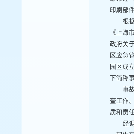
印刷部
根
《上海
政府关
区应急
园区
成
下简称
事
查工作
质和责
经