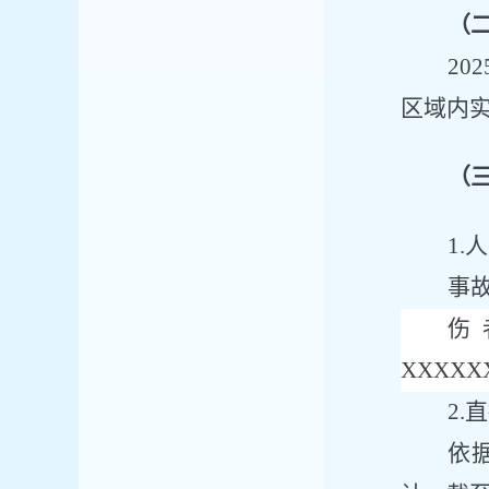
（
202
区域内
（
1.
事
伤
XXXXX
2.
依