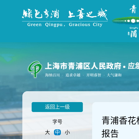
无
障
碍
操
作
说
明
跳
转
到
应
网
站
导
航
区
跳
返回上一级
转
到
青浦香花
主
字号
要
报告
大
中
小
内