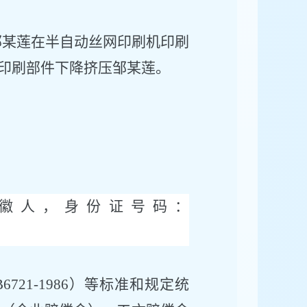
邹某莲
在半自动丝网印刷机印刷
印刷部件下降挤压邹某莲。
徽
人，身份证号码
：
B6721-1986）等标准和规定统