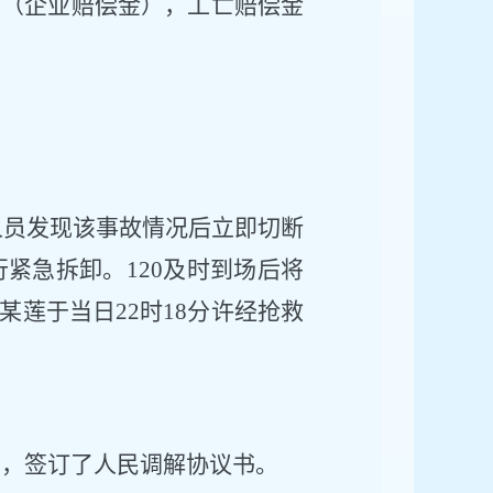
元（企业赔偿金），工亡赔偿金
作业人员发现该事故情况后立即切断
行紧急拆卸。120及时到场后
将
某莲于当日
22时18分
许
经抢救
商，签订了人民调解协议书。