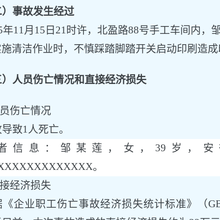
二）事故发生经过
5
年
11
月
15
日
21时许，
北盈路
88号手工车间内
，
实施
清洁作业时
，不
慎踩踏脚踏开关启动印刷造成
三）人员伤亡情况和直接经济损失
人员伤亡情况
故导致
1人死亡
。
者信息：
邹某莲
，
女
，
39
岁，
安
XXXXXXXXXXXXX。
直接经济损失
据《企业职工伤亡事故经济损失统计标准》（
G