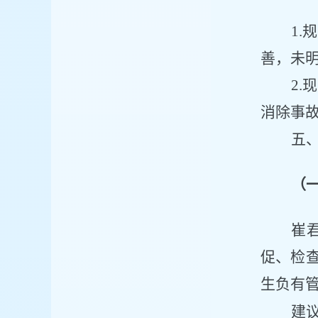
1
善，未
2
消除事
五
（
崔
促、检
生负有
建