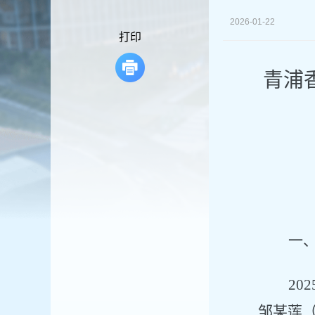
容
区
2026-01-22
域
打印
青浦
一
20
邹某莲