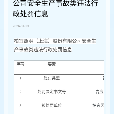
容
公司安全生产事故类违法行
区
域
政处罚信息
2026-04-23
柏宜照明（上海）股份有限公司安全生
产
事故
类违法行政处罚信息
序号
要素
处罚类型
安全
1
处罚决定书文号
青应急罚
2
被处罚单位
柏宜照明（
3