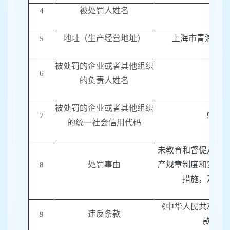
被处罚人姓名
4
地址（生产经营地址）
上海市青浦区久
5
被处罚的企业或者其他组织
6
的
负责人
姓名
被处罚的企业或者其他组织
91310
7
的统一社会信用代码
未教育和督促从业
处罚事由
产规章制度和安全
8
措施，及时
《中华人民共和国
违反条款
9
款，第