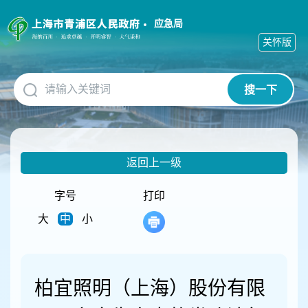
无
障
应急局
碍
关怀版
操
作
说
搜一下
明
跳
转
到
网
返回上一级
站
导
航
字号
打印
区
大
中
小
跳
转
到
主
要
柏宜照明（上海）股份有限
内