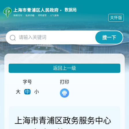
无
障
数据局
碍
关怀版
操
作
说
搜一下
明
跳
转
到
网
返回上一级
站
导
航
字号
打印
区
大
中
小
跳
转
到
主
要
上海市青浦区政务服务中心
内