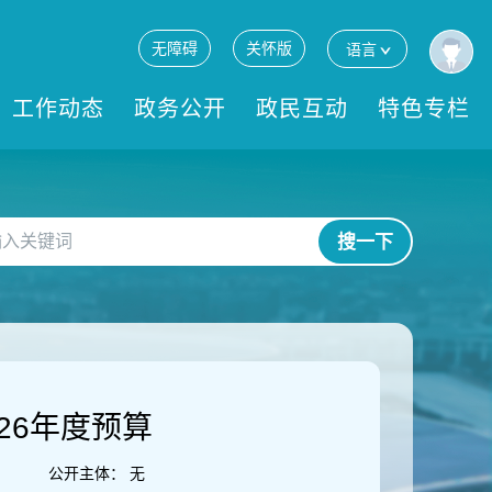
无障碍
关怀版
语言
工作动态
政务公开
政民互动
特色专栏
搜一下
26年度预算
公开主体：
无