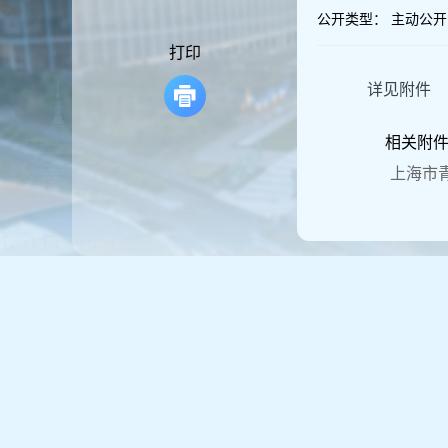
容
公开类型：
主动公开
区
域
打印
详见附件
相关附
上海市青