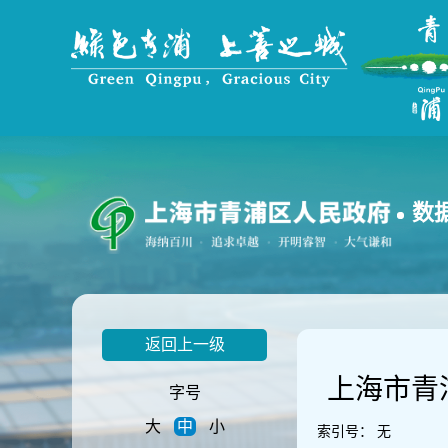
无
障
碍
操
作
说
明
跳
转
到
数
网
站
导
航
区
跳
返回上一级
转
到
上海市青
主
字号
要
大
中
小
内
索引号：
无