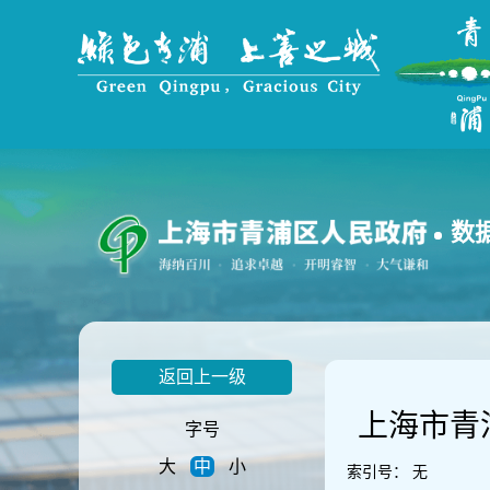
无
障
碍
操
作
说
明
跳
转
到
数
网
站
导
航
区
跳
返回上一级
转
到
上海市青
主
字号
要
大
中
小
内
索引号：
无