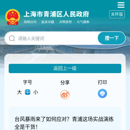
无
障
关怀版
碍
操
作
说
搜一下
明
跳
转
到
网
返回上一级
站
导
航
字号
打印
分享
区
大
中
小
跳
转
到
主
要
台风暴雨来了如何应对？青浦这场实战演练
内
全是干货！