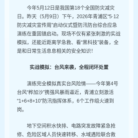
今年5月12日是我国第18个全国防灾减灾
日。昨天（5月9日）下午，2026年青浦区“5·12
防灾减灾宣传周”启动仪式暨防汛防台综合应急
演练在重固镇启动。现场不仅有紧张刺激的实战
模拟，还能近距离学急救、看“黑科技”装备，全
是和日常生活息息相关的安全知识！
实战模拟：台风来袭，全程闭环处置
演练完全模拟真实台风险情——今年第4号
台风“桦加沙”携强风暴雨逼近，青浦立刻激活
“1+6+8+10”防汛指挥体系，6个工作组火速到
岗。
地下空间积水快排、电路突发故障紧急抢
修、危险区域人员快速转移、水域遇险联合救