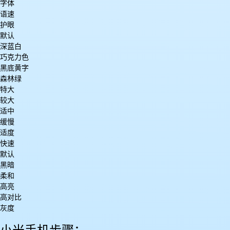
字体
语速
护眼
默认
深蓝白
巧克力色
黑底黄字
森林绿
特大
较大
适中
缓慢
适度
快速
默认
黑暗
柔和
高亮
高对比
灰度