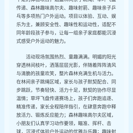
传递、森林趣味高尔夫、趣味射箭、趣味亲子乒
乓等多项热门户外运动。项目以体验、互动、娱
乐为主，兼顾安全性、趣味性和运动性，适配不
同年龄段孩子参与，让每一组亲子家庭都能沉浸
式感受户外运动的魅力。
活动现场氛围热烈、童趣满满。明媚的阳光
穿透林间枝叶，洒落层层光影，伴随着阵阵清风
与清脆的孩童欢笑，整片森林充满生机与活力。
在林间亲子跳绳区域，家长与孩子默契配合、同
步跳跃，节奏轻快、活力十足，默契的协作尽显
温情；草坪飞盘传递赛场上，孩子们奔跑追逐、
精准传递，家长全程陪伴指引，在肆意奔跑中释
放活力、锻炼反应能力；森林趣味高尔夫区域，
小朋友们认真学习动作要领，瞄准、挥杆、击
球，沉浸式体验户外运动的优雅与乐趣；趣味射