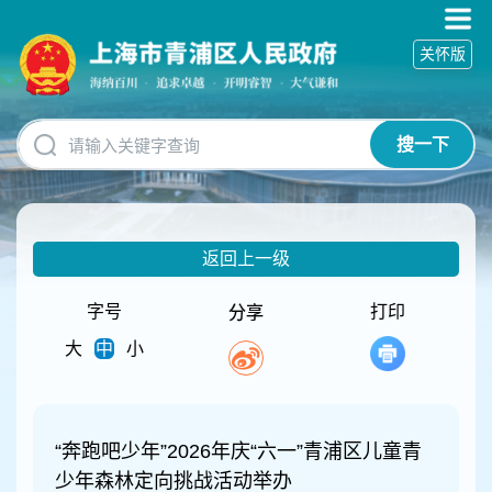
无
障
关怀版
碍
操
作
说
搜一下
明
跳
转
到
网
返回上一级
站
导
航
字号
打印
分享
区
大
中
小
跳
转
到
主
要
“奔跑吧少年”2026年庆“六一”青浦区儿童青
内
少年森林定向挑战活动举办