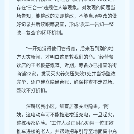
存在“三合一”违规住人等现象。对发现的问题当
场告知，能整改的立即整改，不能当场整改的做
好记录并后续跟踪复查，形成“发现—告知—整
改—复查”的闭环机制。
“一开始觉得他们管得宽，后来看到别的地
方火灾新闻，才明白这是救我们的命。”经营餐
饮店的王老板感慨道。近期，筹备办已排查沿街
商铺22家，发现灭火器欠压失效1处并当场整改
完毕，逐户建立隐患台账，确保排查不走过场、
整改不打折扣。
深耕居民小区，细查居家充电隐患。“阿
姨，这电动车可不能推进楼道充电，一旦起火，
整栋楼都危险。”工作人员正耐心劝阻一位正欲
推车进楼的老人，并帮她把车引导至地面集中充