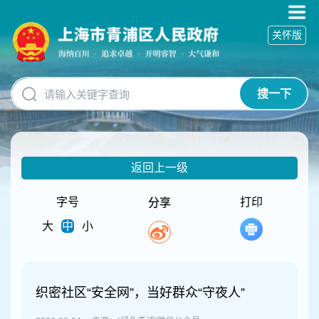
无
障
关怀版
碍
操
作
说
搜一下
明
跳
转
到
网
返回上一级
站
导
航
字号
打印
分享
区
大
中
小
跳
转
到
主
要
织密社区“安全网”，当好群众“守夜人”
内