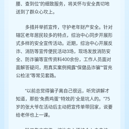
腰、查到位”的细致服务，将关怀与安全真切地
送到了群众心坎上。
多措并举抓宣传，守护老年财产安全。针对
辖区老年居民较多的特点，综治中心同步开展形
式多样的安全宣传活动。近期，综治中心开展反
诈、消防等宣传便民活动3场，现场发放消防安
全、防诈骗等宣传资料400余份，工作人员面对
面解答疑问，用真实案例揭露“保健品诈骗”“冒充
公检法”等常见套路。
“以前总觉得骗子离自己很远，听完讲解才
知道，那些‘免费鸡蛋’‘特效药’全是坑人的。”75
岁的张大爷在活动后主动把宣传单带回家，说要
给老伴也上一课。