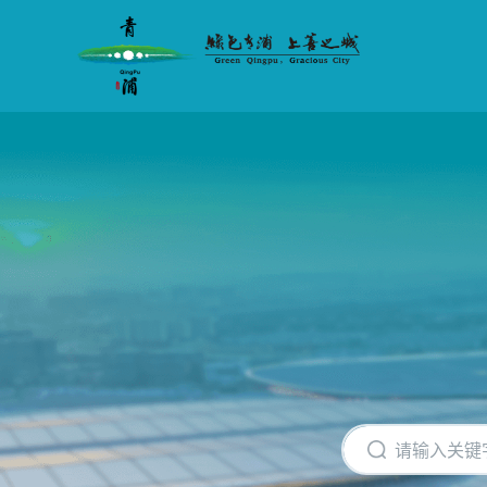
无
障
碍
操
作
说
明
跳
转
到
网
站
导
航
区
跳
转
到
主
要
内