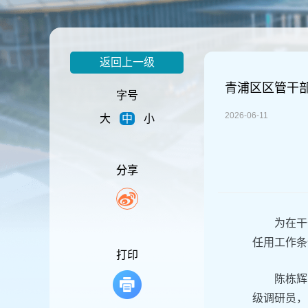
容
区
域
返回上一级
青浦区区管干
字号
2026-06-11
大
中
小
分享
为在干
任用工作条
打印
陈栋辉
级调研员，