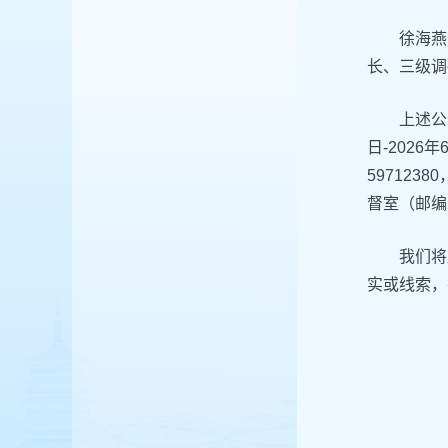
徐海燕
长、三级调
上述公
日-202
597123
督室（邮编20
我们将
实或线索，