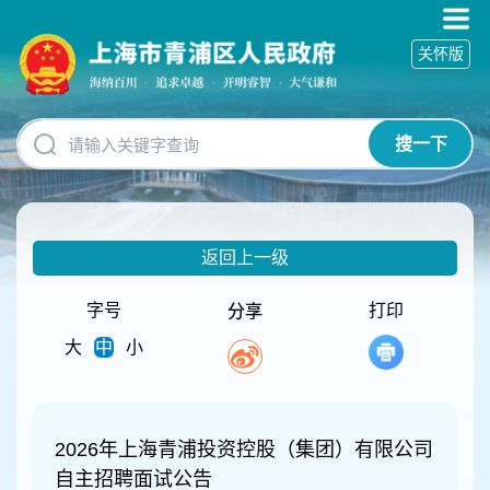
无
障
关怀版
碍
操
作
说
搜一下
明
跳
转
到
网
返回上一级
站
导
航
字号
打印
分享
区
大
中
小
跳
转
到
主
要
2026年上海青浦投资控股（集团）有限公司
内
自主招聘面试公告