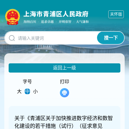
无
障
关怀版
碍
操
作
说
搜一下
明
跳
转
到
网
返回上一级
站
导
航
字号
打印
区
大
中
小
跳
转
到
主
要
关于《青浦区关于加快推进数字经济和数智
内
化建设的若干措施（试行）（征求意见