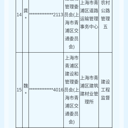
上海市青
农村
管理委
龚
浦区道路
公路
14
**************2113
员会(上
*
运输管理
管理
海市青
事务中心
五
浦区交
通委员
会)
上海市
青浦区
建设和
上海市青
管理委
建设
魏
浦区建筑
15
**************4016
员会(上
工程
*
建材业管
海市青
监督
理所
浦区交
通委员
会)