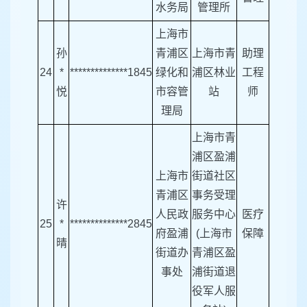
水务局
管理所
上海市
孙
青浦区
上海市青
助理
24
*
**************1845
绿化和
浦区林业
工程
悦
市容管
站
师
理局
上海市青
浦区盈浦
上海市
街道社区
青浦区
事务受理
许
人民政
服务中心
医疗
25
*
**************2845
府盈浦
(上海市
保障
晴
街道办
青浦区盈
事处
浦街道退
役军人服