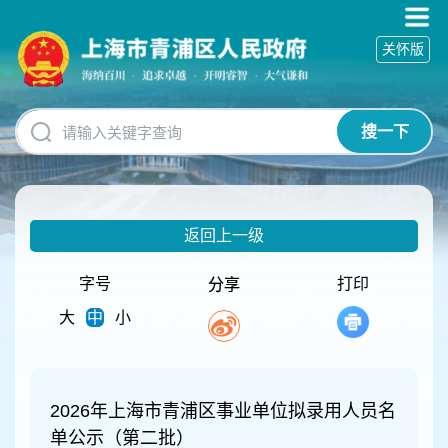
无
障
关怀版
碍
操
作
说
搜一下
明
跳
转
到
网
返回上一级
站
导
航
字号
打印
分享
区
大
中
小
跳
转
到
主
要
2026年上海市青浦区事业单位拟录用人员名
内
单公示（第二批）