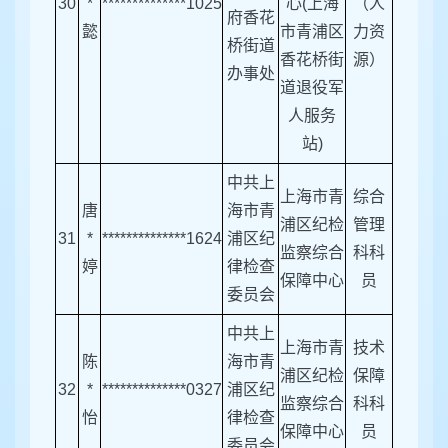
30
*
**************1025
心(上海
（人
府香花
懿
市青浦区
力资
桥街道
香花桥街
源）
办事处
道退役军
人服务
站)
中共上
上海市青
综合
唐
海市青
浦区纪检
管理
31
*
**************1624
浦区纪
监察综合
科科
婷
律检查
保障中心
员
委员会
中共上
上海市青
技术
陈
海市青
浦区纪检
保障
32
*
**************0327
浦区纪
监察综合
科科
怡
律检查
保障中心
员
委员会