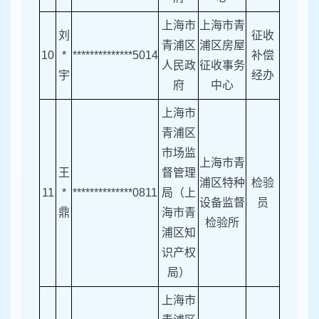
上海市
上海市青
刘
征收
青浦区
浦区房屋
10
*
**************5014
补偿
人民政
征收事务
宇
经办
府
中心
上海市
青浦区
市场监
上海市青
王
督管理
浦区特种
检验
11
*
**************0811
局（上
设备监督
员
鼎
海市青
检验所
浦区知
识产权
局）
上海市