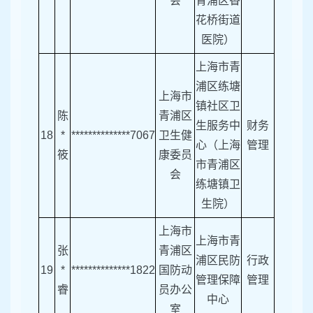
会
青浦区香
花桥街道
医院）
上海市青
浦区练塘
上海市
镇社区卫
陈
青浦区
生服务中
财务
18
*
**************7067
卫生健
心（上海
管理
筱
康委员
市青浦区
会
练塘镇卫
生院）
上海市
上海市青
张
青浦区
浦区民防
行政
19
*
**************1822
国防动
管理保障
管理
睿
员办公
中心
室