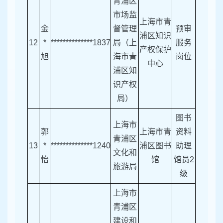
青浦区
市场监
上海市青
金
督管理
预审
浦区知识
12
*
**************1837
局（上
服务
产权保护
旭
海市青
岗位
中心
浦区知
识产权
局）
图书
上海市
郭
上海市青
资料
青浦区
13
*
**************1240
浦区图书
助理
文化和
怡
馆
馆员2
旅游局
级
上海市
青浦区
建设和