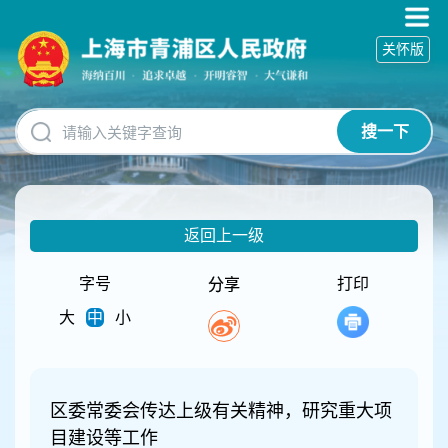
无
障
关怀版
碍
操
作
说
搜一下
明
跳
转
到
网
返回上一级
站
导
航
字号
打印
分享
区
大
中
小
跳
转
到
主
要
区委常委会传达上级有关精神，研究重大项
内
目建设等工作