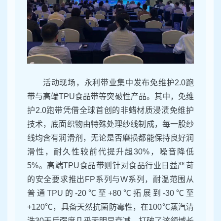
活动现场，永利带业集中发布免维护2.0跑
带与高端TPU食品带等突破性产品。其中，免维
护2.0跑带凭借全球首创的非蜡材质浸渍免维护
技术，底面织物由特殊处理纱线制成，每一股纱
线均含有润滑剂，无论是否磨损都能保持良好润
滑性，耐久性较前代提升超30%，噪音降低
5%。高端TPU食品带则针对食品行业日益严苛
的安全要求推出FP系列与W系列，耐温范围从
普通TPU的-20℃至+80℃拓展到-30℃至
+120℃，具备天然抗菌防霉性，在100℃蒸汽清
洗30天后强度几乎无明显衰减，打破了该领域长