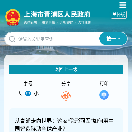
无
障
关怀版
碍
操
作
说
搜一下
明
跳
转
到
网
返回上一级
站
导
航
字号
打印
分享
区
大
中
小
跳
转
到
主
要
从青浦走向世界：这家“隐形冠军”如何用中
内
国智造链动全球产业？