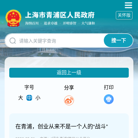
无
障
关怀版
碍
操
作
说
搜一下
明
跳
转
到
网
返回上一级
站
导
航
字号
打印
分享
区
大
中
小
跳
转
到
主
要
在青浦，创业从来不是一个人的“战斗”
内