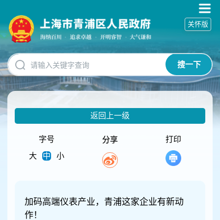
无
障
关怀版
碍
操
作
说
搜一下
明
跳
转
到
网
返回上一级
站
导
航
字号
打印
分享
区
大
中
小
跳
转
到
主
要
加码高端仪表产业，青浦这家企业有新动
内
作！