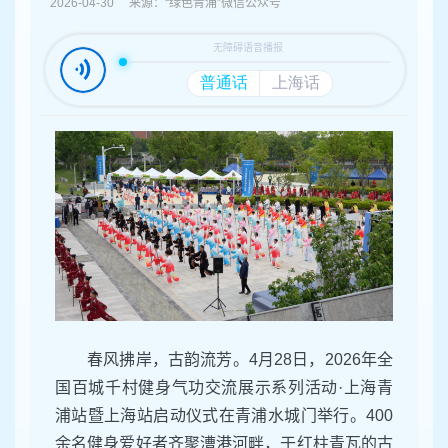
容
2026-04-30 来源：“绿色青浦”微信公众号
区
域
春风拂岸，古韵流芳。
4
月
28
日，
2026
年全
国百城千村健身气功交流展示系列活动
·
上海青
浦站暨上海站启动仪式在青浦水城门举行。
400
余名健身爱好者齐聚漕港河畔，于红柱青瓦的古