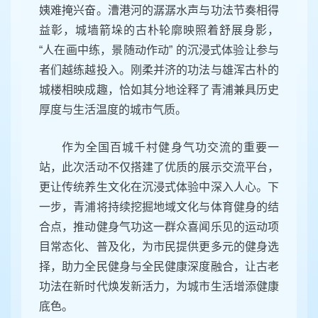
姨难掩兴奋。漕港河的潺潺水声与功法节奏相得
益彰，城墙箭垛的古朴轮廓映照着舒展身影，
“
人在画中练，景随动作动
”
的沉浸式体验让参与
者们越练越投入。刚柔并济的功法与雄浑古朴的
城楼相映成趣，恰如其分地诠释了青浦兼具历史
厚度与生活温度的城市气质。
作为全国百城千村健身气功交流的重要一
站，此次活动不仅搭建了优质的展示交流平台，
更让传统养生文化在沉浸式体验中深入人心。下
一步，青浦将持续挖掘地域文化与体育健身的结
合点，推动健身气功这一群众喜闻乐见的运动项
目常态化、普及化，为市民提供更多元的健身选
择，助力全民健身与全民健康深度融合，让古老
功法在新时代焕发新活力，为城市生活增添健康
底色。