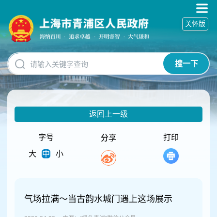
无
障
关怀版
碍
操
作
说
搜一下
明
跳
转
到
网
返回上一级
站
导
航
字号
打印
分享
区
大
中
小
跳
转
到
主
要
气场拉满～当古韵水城门遇上这场展示
内