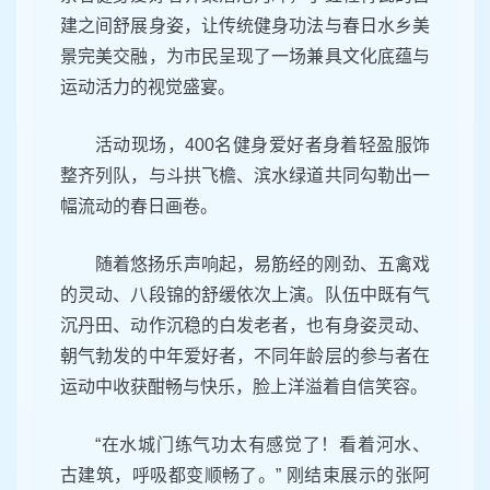
建之间舒展身姿，让传统健身功法与春日水乡美
景完美交融，为市民呈现了一场兼具文化底蕴与
运动活力的视觉盛宴。
活动现场，
400
名健身爱好者身着轻盈服饰
整齐列队，与斗拱飞檐、滨水绿道共同勾勒出一
幅流动的春日画卷。
随着悠扬乐声响起，易筋经的刚劲、五禽戏
的灵动、八段锦的舒缓依次上演。队伍中既有气
沉丹田、动作沉稳的白发老者，也有身姿灵动、
朝气勃发的中年爱好者，不同年龄层的参与者在
运动中收获酣畅与快乐，脸上洋溢着自信笑容。
“
在水城门练气功太有感觉了！看着河水、
古建筑，呼吸都变顺畅了。
”
刚结束展示的张阿