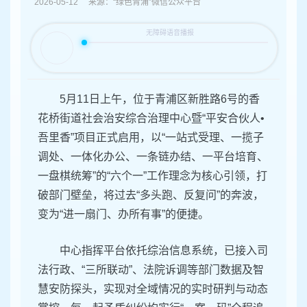
容
2026-05-12 来源：“绿色青浦”微信公众平台
区
域
5月11日上午，位于青浦区新胜路6号的香
花桥街道社会治安综合治理中心暨“平安合伙人•
吾里香”项目正式启用，以“一站式受理、一揽子
调处、一体化办公、一条链办结、一平台培育、
一盘棋统筹”的“六个一”工作理念为核心引领，打
破部门壁垒，将过去“多头跑、反复问”的奔波，
变为“进一扇门、办所有事”的便捷。
中心指挥平台依托综治信息系统，已接入司
法行政、“三所联动”、法院诉调等部门数据及智
慧安防探头，实现对全域情况的实时研判与动态