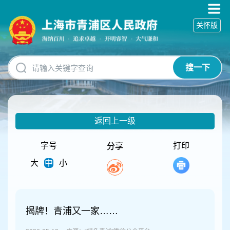
无
障
关怀版
碍
操
作
说
搜一下
明
跳
转
到
网
返回上一级
站
导
航
字号
打印
分享
区
大
中
小
跳
转
到
主
要
揭牌！青浦又一家……
内