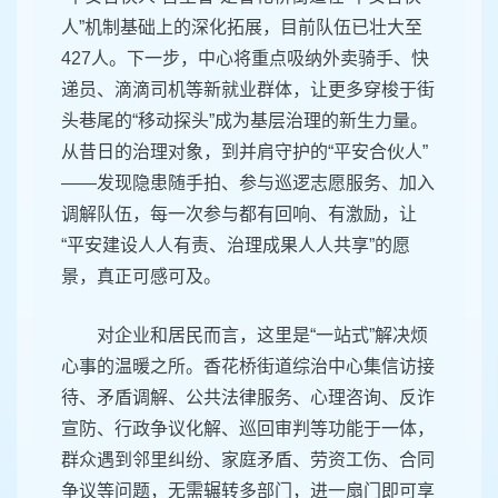
人”机制基础上的深化拓展，目前队伍已壮大至
427人。下一步，中心将重点吸纳外卖骑手、快
递员、滴滴司机等新就业群体，让更多穿梭于街
头巷尾的“移动探头”成为基层治理的新生力量。
从昔日的治理对象，到并肩守护的“平安合伙人”
——发现隐患随手拍、参与巡逻志愿服务、加入
调解队伍，每一次参与都有回响、有激励，让
“平安建设人人有责、治理成果人人共享”的愿
景，真正可感可及。
对企业和居民而言，这里是“一站式”解决烦
心事的温暖之所。香花桥街道综治中心集信访接
待、矛盾调解、公共法律服务、心理咨询、反诈
宣防、行政争议化解、巡回审判等功能于一体，
群众遇到邻里纠纷、家庭矛盾、劳资工伤、合同
争议等问题，无需辗转多部门，进一扇门即可享