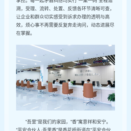
掌控。每一起矛盾纠纷均实行“一案一码”全程追
溯，受理、流转、处置、反馈各环节清晰可查，
让企业和群众切实感受到诉求办理的透明与高
效，烦心事不再需要反复奔走询问，动态进展尽
在掌握。
“吾里”是我们的家园，“香”寓意祥和安宁。
“平安合伙人·吾里香”是香花桥街道在“平安合伙