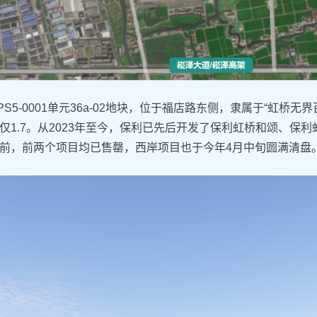
PS5-0001单元36a-02地块，位于福店路东侧，隶属于“虹桥无
仅1.7。从2023年至今，保利已先后开发了保利虹桥和颂、保利虹
前，前两个项目均已售罄，西岸项目也于今年4月中旬圆满清盘