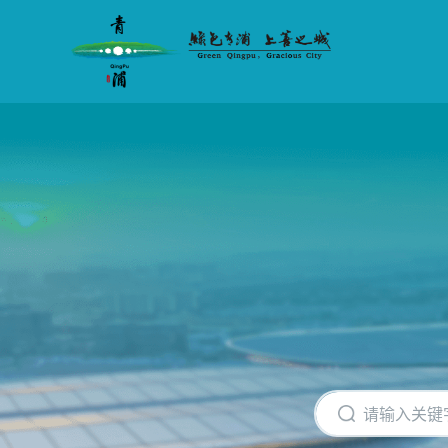
无
障
碍
操
作
说
明
跳
转
到
网
站
导
航
区
跳
转
到
主
要
内