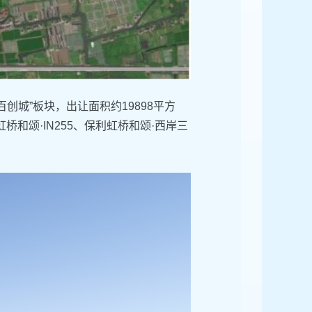
界百创城”板块，出让面积约19898平方
桥和颂·IN255、保利虹桥和颂·西岸三
。