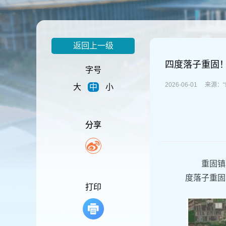
容
区
域
返回上一级
四度落子重固
字号
2026-06-01 来
大
中
小
分享
重固镇
度落子重固
打印