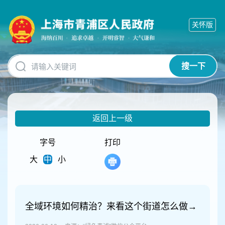
无
障
关怀版
碍
操
作
说
搜一下
明
跳
转
到
网
返回上一级
站
导
航
字号
打印
区
大
中
小
跳
转
到
主
要
全域环境如何精治？来看这个街道怎么做→
内